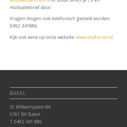
motivatiebrief door.
Vragen mogen ook telefonisch gesteld worden:
0492-341886.
Kijk ook eens op onze website:
www.vitaforum.nl
BAKEL
St. Wilbertsplein 8A
5761 BK Bakel
T 0492 341 886