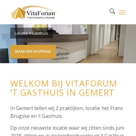
Locatie ’t Gasthuis
MAAK EEN AFSPRAAK
WELKOM BIJ VITAFORUM
’T GASTHUIS IN GEMERT
In Gemert tellen wij 2 praktijken, locatie het Frans
Brugske en ’t Gasthuis
Op onze nieuwste locatie waar wij zitten sinds juni
2018, zitten we in gezondheidscentrum ’t Gasthuis