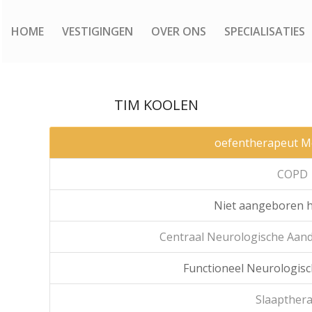
HOME
VESTIGINGEN
OVER ONS
SPECIALISATIES
TIM KOOLEN
oefentherapeut M
COPD
Niet aangeboren h
Centraal Neurologische Aa
Functioneel Neurologisc
Slaapther