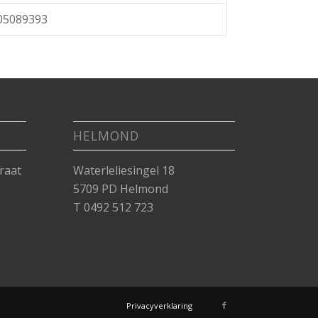
05089393
HELMOND
raat
Waterleliesingel 18
5709 PD Helmond
T 0492 512 723
Privacyverklaring