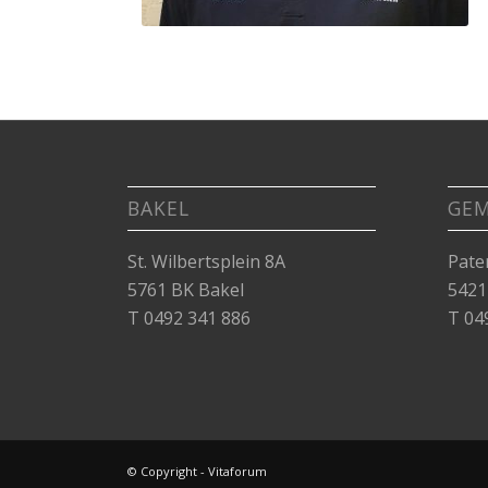
BAKEL
GE
St. Wilbertsplein 8A
Pate
5761 BK Bakel
5421
T 0492 341 886
T 04
© Copyright - Vitaforum