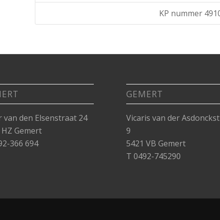
KP nummer 491
MERT
GEMERT
r van den Elsenstraat 24
Vicaris van der Asdonckst
 HZ Gemert
9
92-366 694
5421 VB Gemert
T 0492-745290