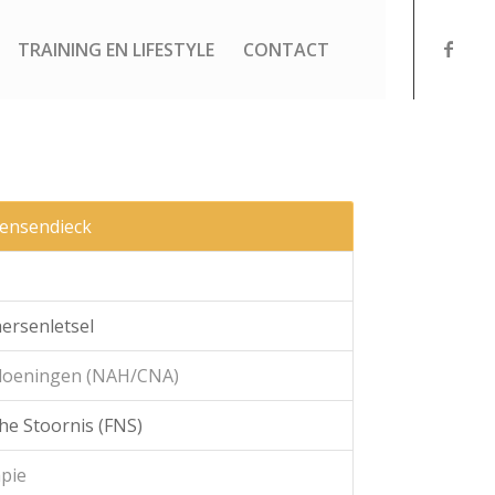
TRAINING EN LIFESTYLE
CONTACT
ensendieck
ersenletsel
ndoeningen (NAH/CNA)
he Stoornis (FNS)
apie