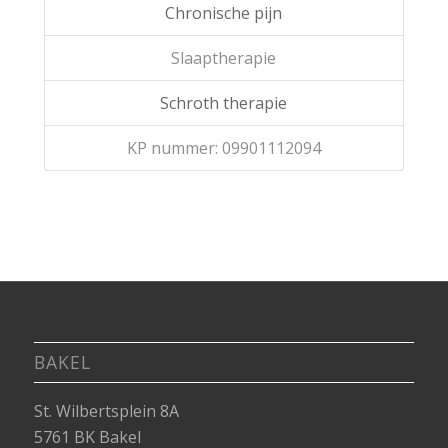
Chronische pijn
Slaaptherapie
Schroth therapie
KP nummer: 09901112094
BAKEL
St. Wilbertsplein 8A
5761 BK Bakel