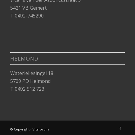
Vicaris van der Asdonckstraat 9
5421 VB Gemert
T 0492-745290
HELMOND
Waterleliesingel 18
5709 PD Helmond
T 0492 512 723
© Copyright - Vitaforum